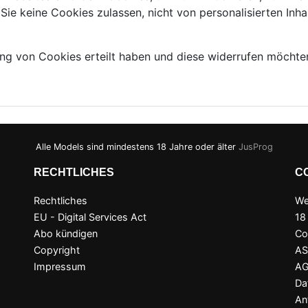
e keine Cookies zulassen, nicht von personalisierten Inhal
ng von Cookies erteilt haben und diese widerrufen möchten
Alle Models sind mindestens 18 Jahre oder älter
JusProg
RECHTLICHES
C
Rechtliches
We
EU - Digital Services Act
18
Abo kündigen
Co
Copyright
A
Impressum
A
Da
An